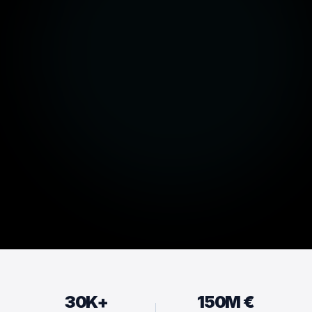
30K+
150M €